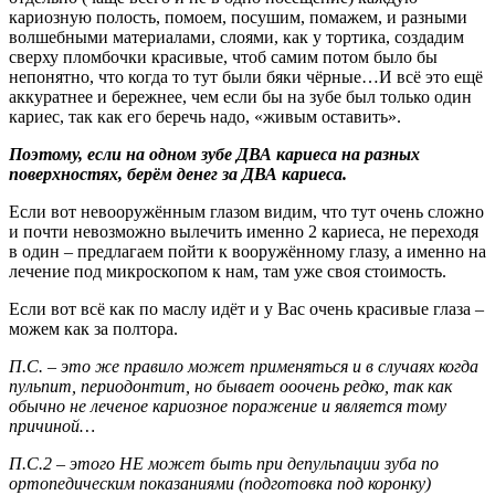
кариозную полость, помоем, посушим, помажем, и разными
волшебными материалами, слоями, как у тортика, создадим
сверху пломбочки красивые, чтоб самим потом было бы
непонятно, что когда то тут были бяки чёрные…И всё это ещё
аккуратнее и бережнее, чем если бы на зубе был только один
кариес, так как его беречь надо, «живым оставить».
Поэтому, если на одном зубе ДВА кариеса на разных
поверхностях, берём денег за ДВА кариеса.
Если вот невооружённым глазом видим, что тут очень сложно
и почти невозможно вылечить именно 2 кариеса, не переходя
в один – предлагаем пойти к вооружённому глазу, а именно на
лечение под микроскопом к нам, там уже своя стоимость.
Если вот всё как по маслу идёт и у Вас очень красивые глаза –
можем как за полтора.
П.С. – это же правило может применяться и в случаях когда
пульпит, периодонтит, но бывает ооочень редко, так как
обычно не леченое кариозное поражение и является тому
причиной…
П.С.2 – этого НЕ может быть при депульпации зуба по
ортопедическим показаниями (подготовка под коронку)