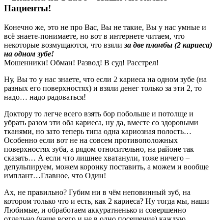
Пациенты!
Конечно же, это не про Вас, Вы не такие, Вы у нас умные и
всё знаете-понимаете, но вот в интернете читаем, что
некоторые возмущаются, что взяли
за две пломбы (2 кариеса)
на одном зубе!
Мошенники! Обман! Развод! В суд! Расстрел!
Ну, Вы то у нас знаете, что если 2 кариеса на одном зубе (на
разных его поверхностях) и взяли денег только за эти 2, то
надо… надо радоваться!
Доктору то легче всего взять бор побольше и потолще и
убрать разом эти оба кариеса, ну да, вместе со здоровыми
тканями, но зато теперь типа одна кариозная полость…
Особенно если вот не на совсем противоположных
поверхностях зуба, а рядом относительно, на районе так
сказать… А если что лишнее хватанули, тоже ничего –
депульпируем, можем коронку поставить, а можем и вообще
имплант…Главное, что Один!
Ах, не правильно? Губим ни в чём неповинный зуб, на
котором только что и есть, как 2 кариеса? Ну тогда мы, наши
Любимые, и обработаем аккуратненько и совершенно
отдельно (чаще всего и не в одно посещение) каждую