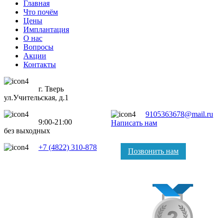
Главная
Что почём
Цены
Имплантация
О нас
Вопросы
Акции
Контакты
г. Тверь
ул.Учительская, д.1
9105363678@mail.ru
9:00-21:00
Написать нам
без выходных
+7 (4822) 310-878
Позвонить нам